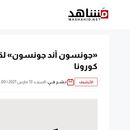
نتقل
لى
لمحتوى
«جونسون آند جونسون» لقا
كورونا
نـشــر فــي:
السبت، 13 مارس 2021 | 5:00 ص
الأرشيف