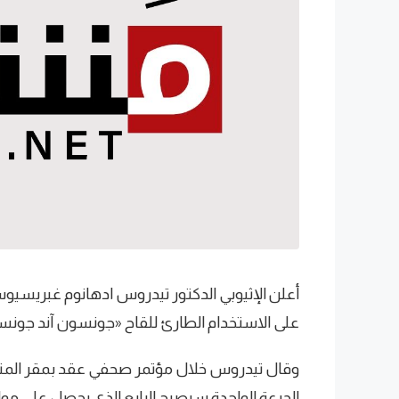
أعلن الإثيوبي الدكتور تيدروس ادهانوم غبريسيوس
على الاستخدام الطارئ للقاح «جونسون آند جونس
وقال تيدروس خلال مؤتمر صحفي عقد بمقر المن
الجرعة الواحدة سيصبح الرابع الذي يحصل على مو