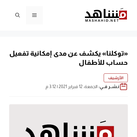
نتقل
لى
القائمة
لمحتوى
«توكلنا» يكشف عن مدى إمكانية تفعيل
حساب للأطفال
الأرشيف
نـشــر فــي:
الجمعة، 12 فبراير 2021 | 3:12 م