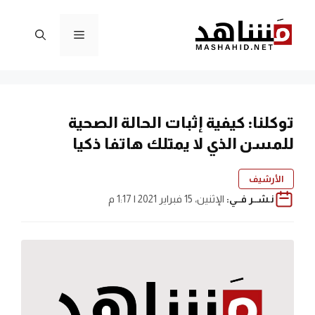
نتقل
لى
القائمة
لمحتوى
توكلنا: كيفية إثبات الحالة الصحية
للمسن الذي لا يمتلك هاتفا ذكيا
الأرشيف
نـشــر فــي:
الإثنين، 15 فبراير 2021 | 1:17 م