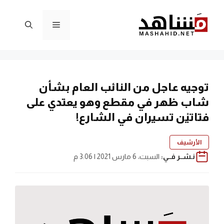
نتقل
لى
القائمة
لمحتوى
توجيه عاجل من النائب العام بشأن
شاب ظهر في مقطع وهو يعتدي على
فتاتيْن تسيران في الشارع!
الأرشيف
نـشــر فــي:
السبت، 6 مارس 2021 | 3:06 م