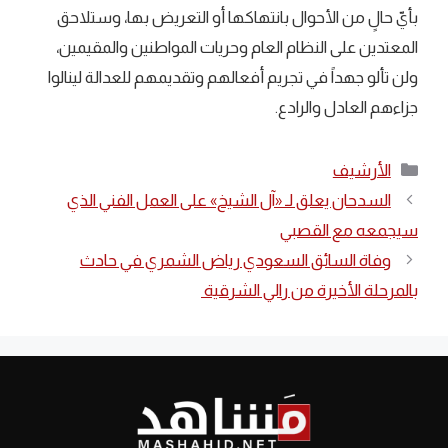
بأيّ حالٍ من الأحوال بانتهاكها أو التعريض بها، وستلاحق
المعتدين على النظام العام وحريات المواطنين والمقيمين،
ولن تألو جهداً في تجريم أفعالهم وتقديمهم للعدالة لينالوا
جزاءهم العادل والرادع.
التصنيفات
الأرشيف
السدحان يعلق لـ «آل الشيخ» على العمل الفني الذي
سيجمعه مع القصبي
وفاة السائق السعودي رياض الشمري في حادث
بالمرحلة الأخيرة من رالي الشرقية