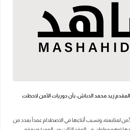
مقدم زيد محمد الدباش، بأن دوريات الأمن لاحظت
أمن لمتابعته، وتسبب أثناءها في الاصطدام عمداً بعدد من
دها (وهو مواطن في العقد الثالث من العمر) وبرفقه