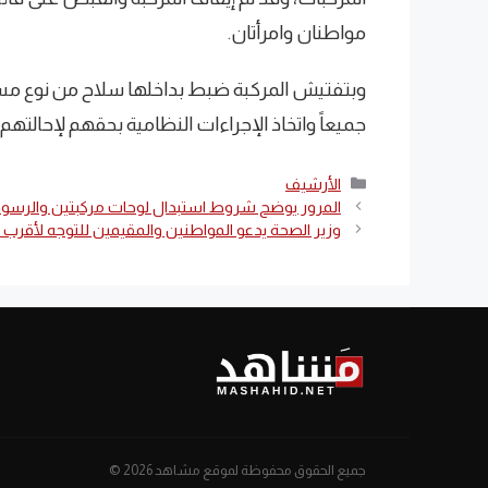
مواطنان وامرأتان.
وبتفتيش المركبة ضبط بداخلها سلاح من نوع
جميعاً واتخاذ الإجراءات النظامية بحقهم لإحالتهم إل
التصنيفات
الأرشيف
المرور يوضح شروط استبدال لوحات مركبتين والرسوم
وزير الصحة يدعو المواطنين والمقيمين للتوجه لأقرب
جميع الحقوق محفوظة لموقع مشاهد 2026 ©