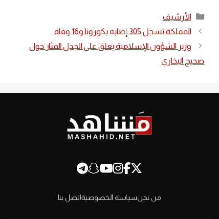
التصنيفات
الأرشيف
المملكة تسجل 305 إصابة بكورونا و16 وفاة
وزير الشؤون الإسلامية يعلق على الجدل المثار حول
صحيح البخاري
من نحن
سياسة الخصوصية
اتصل بنا