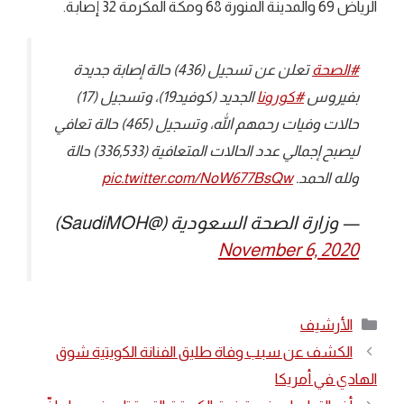
الرياض 69 والمدينة المنورة 68 ومكة المكرمة 32 إصابة.
#الصحة
⁩ تعلن عن تسجيل (436) حالة إصابة جديدة
بفيروس ⁧
#كورونا
⁩ الجديد (كوفيد19)، وتسجيل (17)
حالات وفيات رحمهم الله، وتسجيل (465) حالة تعافي
ليصبح إجمالي عدد الحالات المتعافية (336,533) حالة
ولله الحمد.
pic.twitter.com/NoW677BsQw
— وزارة الصحة السعودية (@SaudiMOH)
November 6, 2020
التصنيفات
الأرشيف
الكشف عن سبب وفاة طليق الفنانة الكويتية شوق
الهادي في أمريكا