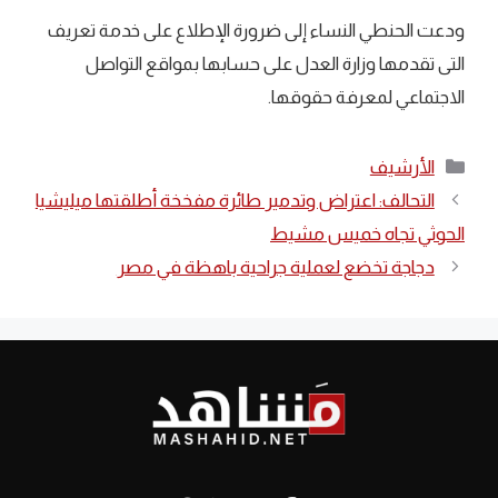
ودعت الحنطي النساء إلى ضرورة الإطلاع على خدمة تعريف
التى تقدمها وزارة العدل على حسابها بمواقع التواصل
الاجتماعي لمعرفة حقوقها.
التصنيفات
الأرشيف
التحالف: اعتراض وتدمير طائرة مفخخة أطلقتها ميليشيا
الحوثي تجاه خميس مشيط
دجاجة تخضع لعملية جراحية باهظة في مصر