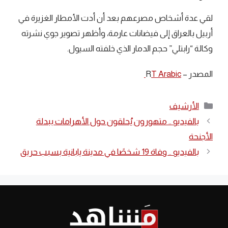
لقي عدة أشخاص مصرعهم بعد أن أدت الأمطار الغزيرة في
أربيل بالعراق إلى فيضانات عارمة، وأظهر تصوير جوي نشرته
وكالة “رابتلي” حجم الدمار الذي خلفته السيول.
المصدر – R
T Arabic
التصنيفات
الأرشيف
بالفيديو .. متهورون يُحلقون حول الأهرامات ببدلة
الأجنحة
بالفيديو .. وفاة 19 شخصًا في مدينة يابانية بسبب حريق