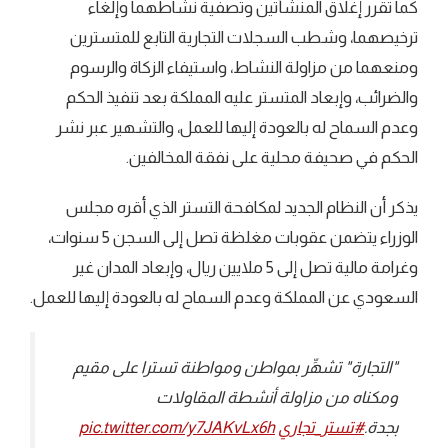
كما تقرر إغلاق المنشأتين وتصفية نشاطهما وإلغاء
ترخيصهما، وشطب السجلات التجارية التابع للمتسترين
ومنعهما من مزاولة النشاط، واستيفاء الزكاة والرسوم
والضرائب، وإبعاد المتستر عليه المملكة بعد تنفيذ الحكم
وعدم السماح له بالعودة إليها للعمل، والتشهير عبر نشر
الحكم في صحيفة محلية على نفقة المخالفين.
يذكر أن النظام الجديد لمكافحة التستر الذي أقره مجلس
الوزراء يتضمن عقوبات مغلظة تصل إلى السجن 5 سنوات،
وغرامة مالية تصل إلى 5 ملايين ريال، وإبعاد المدان غير
السعودي عن المملكة وعدم السماح له بالعودة إليها للعمل.
"التجارة" تشهِّر بمواطن ومواطنة تسترا على مقيم
ومكناه من مزاولة أنشطة المقاولات
بجدة.
#تستر_تجاري
pic.twitter.com/y7JAKvLx6h