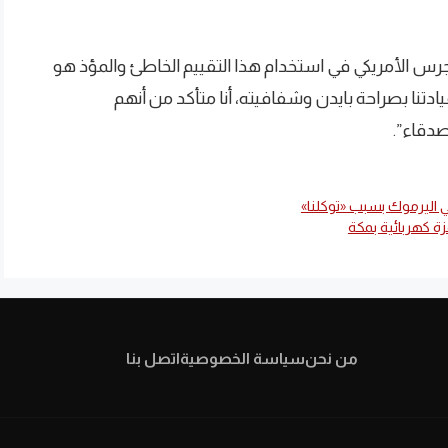
جرس الأمريكي في استخدام هذا التقييم الخاطئ والمؤذ هو
يادتنا بصراحة بايدن وشفافيته، أنا متأكد من أنهم
صدقاء”.
اليرموك بسبب «توكلنا»
من نحن
سياسة الخصوصية
اتصل بنا