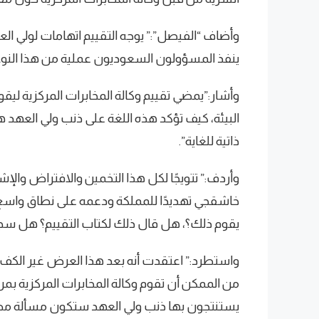
وأضاف “الفيصل”:” يوجه التقييم اتهامات لولي الع
ينفذ المسؤولون السعوديون عملية من هذا النو
وأشار:”يمضي تقييم وكالة المخابرات المركزية ليق
البيئة، كيف تؤكد هذه اللغة على ذنب ولي العهد 
ذاتية للغاية”.
وأردف:” تتويجًا لكل هذا التخمين والافتراض والإش
خاشقجي تهديدًا للمملكة ودعمه على نطاق واسع باس
يقوم ذلك؟، هل قال ذلك لكتاب التقييم؟ هل سجل
واستطرد:” اعتقدت أنه بعد هذا العرض غير الكفء
من الممكن أن تقوم وكالة المخابرات المركزية بمراج
يستنتجون بها ذنب ولي العهد ستكون مسألة مضح