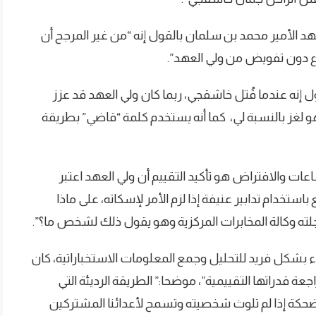
هد الأمير محمد بن سلمان بالقول إنه “من غير المرجح أن
ع دون تفويض من ولي العهد”.
ول إنه عندما قُتل خاشقجي، ربما كان ولي العهد قد عزز
هو لغز بالنسبة لي، كما أنه يستخدم كلمة “قاضي” بطريقة
اعات والافتراض هو تأكيد التقييم أن ولي العهد اعتبر
تخدام تدابير عنيفة إذا لزم الأمر لإسكاته، على ماذا
ته وكالة المخابرات المركزية وهو يقول ذلك لشخص ما؟”.
 بشكل فريد للتحليل وجمع المعلومات الاستخباراتية، كان
عة قدراتها التقييمية”، موضحا:” الطريقة الرديئة التي
كة إذا لم تلوث شخصيته وتسمح لأعدائنا المشتركين