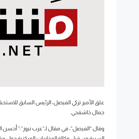
علق الأمير ‎تركي الفيصل، الرئيس السابق لل
جمال خاشقجي.
وقال “الفيصل”، في مقال لـ”عرب نيوز”:” أحسن الر
السرية من قبل وكالة المخابرات المركزية حول م