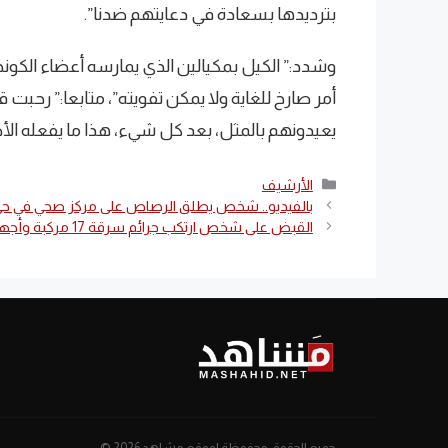
بترديدها بسعادة في دعايتهم ضدنا”.
وشدد:” الكيل بمكيالين الذي يمارسه أعضاء الكون
أمر صارخ للغاية ولا يمكن تفويته”، متابعا:” رحبت ق
يعيدونهم بالمثل، بعد كل شيء، هذا ما يفعله الأ
التصنيفات
الأرشيف
بالفيديو.. شخص يطلق الرصاص على مركز صحي في حي 
القبض على شخص ارتكب جرائم سرقة 17 مركبة وأجهزة كهربائية بمكة
جميع الحقوق محفوظة لموقع مشاهد 2026 ©