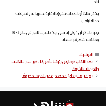
ترامب.
وذكر مالكا أن أصحاب حقوق الأغنية غضبوا من تصرفات
حملة ترامب.
جدير بالذكر أن ” واي إم سي إيه” ظهرت للنور في عام 1978
وحققت شهرة واسعة.
التصنيفات
الأرشيف
بعد انتخاب جو بايدن رئيسًا لـ أمريكا .. خبر سار لـ الكلاب
والحيوانات الأليفة
بعبقرية .. ببغاء يُنقذ صاحبه من الموت محروقًا