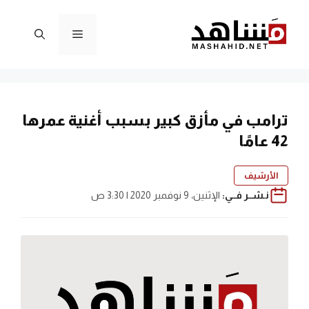
نتقل
لى
القائمة
لمحتوى
ترامب في مأزق كبير بسبب أغنية عمرها
42 عامًا
الأرشيف
نـشــر فــي:
الإثنين، 9 نوفمبر 2020 | 3:30 ص