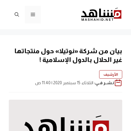
نتقل
لى
القائمة
لمحتوى
بيان من شركة «نوتيلا» حول منتجاتها
غير الحلال بالدول الإسلامية !
الأرشيف
نـشــر فــي:
الثلاثاء، 15 سبتمبر 2020 | 11:40 ص