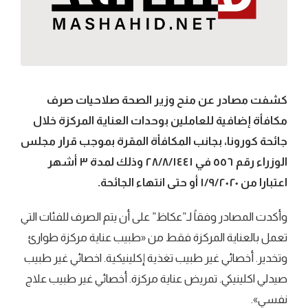
كشفت مصادر عن منح وزير الصحة صلاحيات صرف
مكافأة إضافية للعاملين بوحدات العناية المركزة خلال
جائحة كورونا، بجانب المكافأة المقرة بموجب قرار مجلس
الوزراء رقم ٥٥٦ في ٢٨/٨/١٤٤١ وذلك لمدة ٣ أشهر
اعتبارا من ١/٩/٢٠٢٠ أو حتى انتهاء الجائحة.
وأكدت المصادر وفقاً لـ”عكاظ” على أن يتم الصرف للفئات التي
تعمل بالعناية المركزة فقط من «طبيب عناية مركزة طوارئ
وتخدير. أخصائي غير طبيب تغذية إكلينيكية. اخصائي غير طبيب
صيدلي اكلينيكي. تمريض عناية مركزة. أخصائي غير طبيب علاج
نفسي».