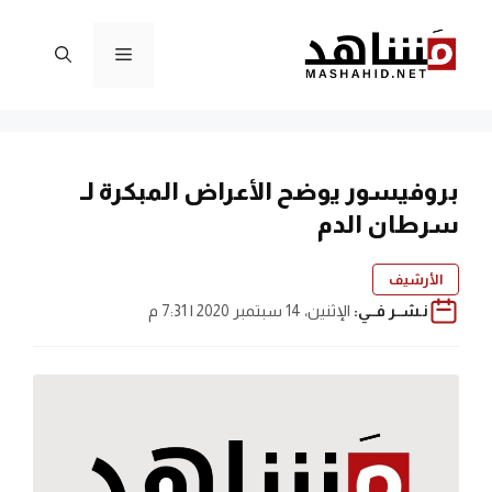
نتقل
لى
القائمة
لمحتوى
بروفيسور يوضح الأعراض المبكرة لـ
سرطان الدم
الأرشيف
نـشــر فــي:
الإثنين، 14 سبتمبر 2020 | 7:31 م