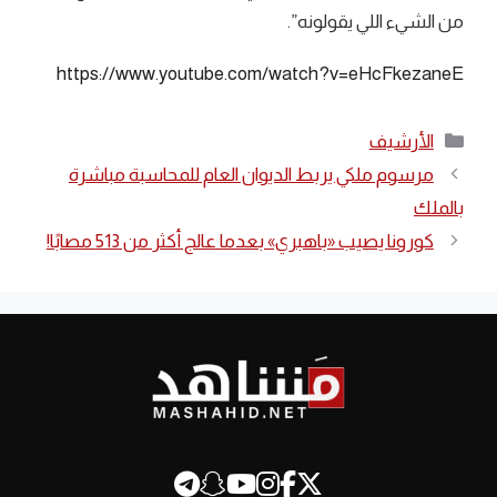
من الشيء اللي يقولونه”.
https://www.youtube.com/watch?v=eHcFkezaneE
التصنيفات
الأرشيف
مرسوم ملكي يربط الديوان العام للمحاسبة مباشرة
بالملك
كورونا يصيب «باهبري» بعدما عالج أكثر من 513 مصابًا!