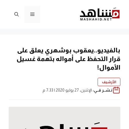
نتقل
لى
القائمة
لمحتوى
بالفيديو..يعقوب بوشهري يعلق على
قرار التحفظ على أمواله بتهمة غسيل
الأموال!
الأرشيف
نـشــر فــي:
الإثنين، 27 يوليو 2020 | 7:33 م