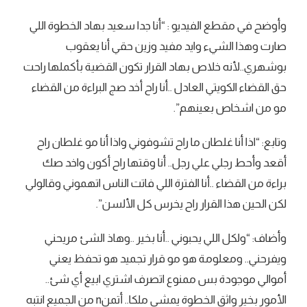
وأوضح في مقطع الفيديو : “أنا جدا سعيد بهاد الخطوة اللي
صارت وهذا الشيء وايد مفيد وزين حقي أنا يعقوب
بوشهري..لأنه خلاص بهاد القرار تكون القضية بأكملها راحت
حق القضاء الكويتي العادل ..أنا راح أخد صج البراءة من القضاء
مو من اشخاص بعينهم”.
وتابع: “اذا أنا غلطان ما راح تشوفوني واذا أنا مو غلطان راح
أقعد وأحط رجلي علي رجل.. أنا وقتها راح أكون واخد صك
براءة من القضاء ..أنا الفترة اللي فاتت الناس اتهموني وقالولي
لكن الحين هذا القرار راح يخرس كل الألسن”.
وأضاف: “ولكل اللي يحبوني ..أنا بخير ..وهاذ الشئ مريحني
ويفرحني.. ومعلومة هو مو قرار تجميد هو تحفظ يعني
أموالي موجودة بس ممنوع اتصرف اشتري ابيع أي شئ..
الأمور بخير واثق الخطوة يمشي ملكا.. أتمنn من الجميع انتبه