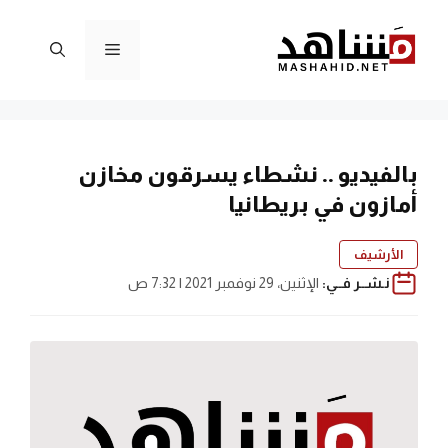
نتقل
لى
القائمة
لمحتوى
بالفيديو .. نشطاء يسرقون مخازن
أمازون في بريطانيا
الأرشيف
نـشــر فــي:
الإثنين، 29 نوفمبر 2021 | 7:32 ص