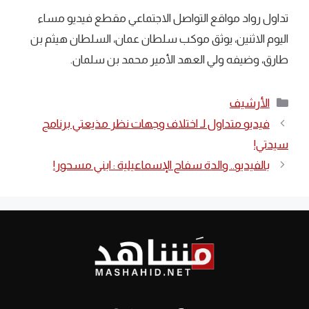
تداول رواد مواقع التواصل الاجتماعي مقطع فيديو مساء
اليوم الاثنين، يوثق موكب سلطان عمان، السلطان هيثم بن
طارق، وضيفه ولي العهد الأمير محمد بن سلمان.
التصنيفات
الأرشيف
فيديو متداول لـ اختلاف وجهات نظر مذيعتي برنامج
سيدتي!
بالفيديو.. والدة سفاح الإسماعيلية : ابني مسحور!