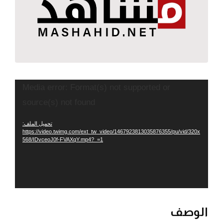
مشغل
Media error: Format(s) not supported or
الفيديو
source(s) not found
تحميل الملف:
https://video.twimg.com/ext_tw_video/1467923813035876355/pu/vid/320x
568/IDvceoJ0f-FVAXqY.mp4?_=1
الوصف