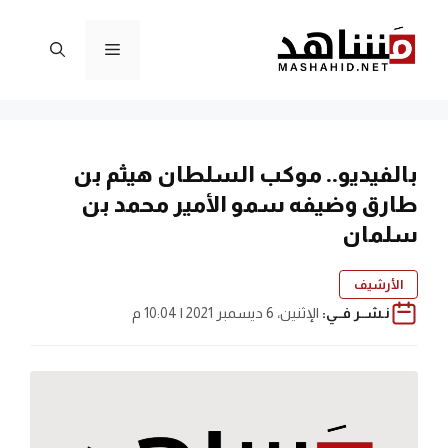
نتقل
لى
القائمة
لمحتوى
بالفيديو.. موكب السلطان هيثم بن
طارق وضيفه سمو الأمير محمد بن
سلمان
الأرشيف
نـشــر فــي:
الإثنين، 6 ديسمبر 2021 | 10:04 م