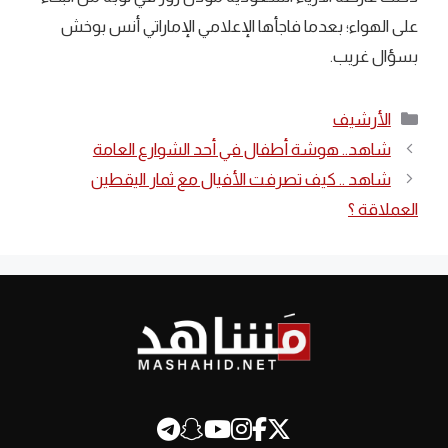
على الهواء؛ بعدما فاجأها الإعلامي الإماراتي أنس بوخش
بسؤال غريب.
التصنيفات
الأرشيف
‏شاهد.. هوشة أطفال في أحد الشوارع العامة
شاهد .. كيف تصرفت الأفيال مع ثمار اليقطين
العملاقة ؟