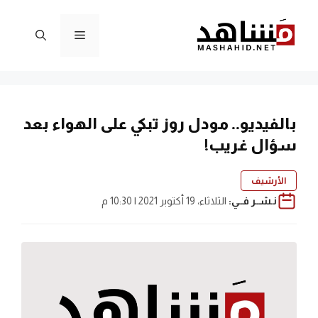
نتقل
لى
القائمة
لمحتوى
بالفيديو.. مودل روز تبكي على الهواء بعد
سؤال غريب!
الأرشيف
نـشــر فــي:
الثلاثاء، 19 أكتوبر 2021 | 10:30 م