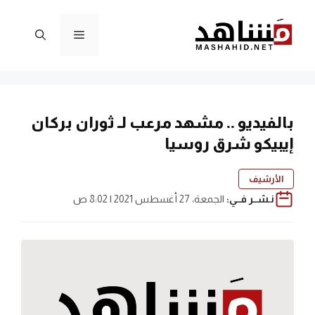
نتقل
لى
القائمة
لمحتوى
بالفيديو .. مشهد مرعب لـ ثوران بركان
إيبيكو شرق روسيا
الأرشيف
نـشــر فــي:
الجمعة، 27 أغسطس 2021 | 8:02 ص