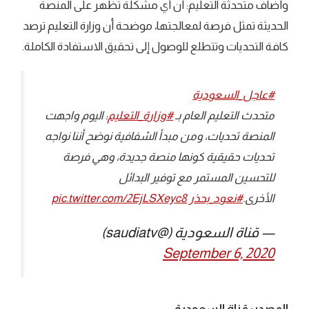
وأضاف متحدثة التعليم: أن أي مشكلة تظهر على المنصة
الحديثة تمثل فرصة لمعالجتها، موضحة أن وزارة التعليم ترصد
كافة التحديات وتتطلع للوصول إلى تحقيق الاستفادة الكاملة.
#عاجل_السعودية
متحدث التعليم العام بـ
#وزارة_التعليم
: اليوم واجهت
المنصة تحديات، ومن مبدأ الشفافية نوضح أننا نواجه
تحديات حقيقية كونها منصة جديدة، وهي فرصة
للتحسين المستمر مع توفير البدائل
الأخرى.
#نعود_بحذر
pic.twitter.com/2EjLSXeyc8
— قناة السعودية (@saudiatv)
September 6, 2020
المصدر: قناة السعودية