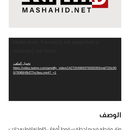
مشغل
Media error: Format(s) not supported or
الفيديو
source(s) not found
تحميل الملف:
https://video.twimg.com/amplify_video/1427204969376059393/vid/720x90
0/7f0jBIHBrEThc9wu.mp4?_=1
الوصف
وثق مقطع فيديو لحظة سقوط أفغان كانوا تعلقوا بعجلات