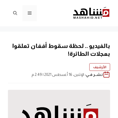
نتقل
لى
القائمة
لمحتوى
بالفيديو .. لحظة سقوط أفغان تعلقوا
بعجلات الطائرة!
الأرشيف
نـشــر فــي:
الإثنين، 16 أغسطس 2021 | 2:49 م