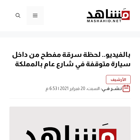
نتقل
لى
القائمة
لمحتوى
بالفيديو.. لحظة سرقة مفطح من داخل
سيارة متوقفة في شارع عام بالمملكة
الأرشيف
نـشــر فــي:
السبت، 20 فبراير 2021 | 6:53 م