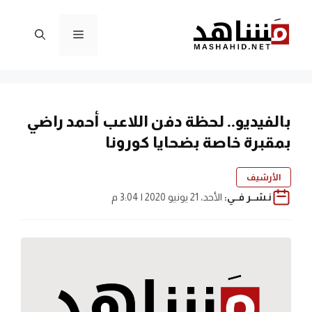
نتقل
لى
القائمة
لمحتوى
بالفيديو.. لحظة دفن اللاعب أحمد راضي
بمقبرة خاصة بضحايا كورونا
الأرشيف
نـشــر فــي:
الأحد، 21 يونيو 2020 | 3:04 م