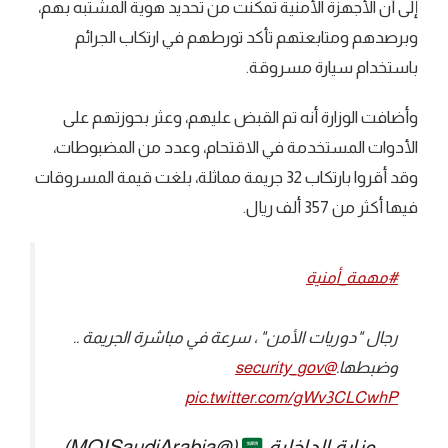
إلى أن الأجهزة الأمنية تمكنت من تحديد هوية المشتبه بهم،
وبرصدهم ومتابعتهم تأكد تورطهم في ارتكاب الجرائم
باستخدام سيارة مسروقة.
وأضافت الوزارة أنه تم القبض عليهم، وعثر بحوزتهم على
الأدوات المستخدمة في الاقتحام، وعدد من المضبوطات،
وقد أقروا بارتكاب 32 جريمة مماثلة، بلغت قيمة المسروقات
فيها أكثر من 357 ألف ريال.
#مهمة_أمنية
رجال "دوريات الأمن" ، سرعة في مباشرة الجريمة ..
وضبطها.
@security_gov
pic.twitter.com/gWv3CLCwhP
— وزارة الداخلية
(@MOISaudiArabia)