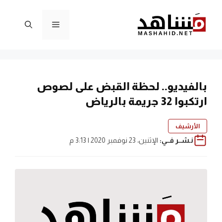
نتقل
لى
القائمة
لمحتوى
بالفيديو.. لحظة القبض على لصوص
ارتكبوا 32 جريمة بالرياض
الأرشيف
نـشــر فــي:
الإثنين، 23 نوفمبر 2020 | 3:13 م