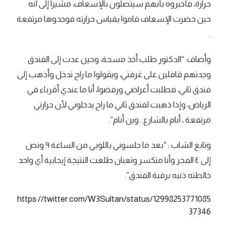
حرارة، فأخبروه بأنهم سيتصلون بالإسعاف، مشيراً إلى أنه
حين حضرت الإسعاف قاموا بقياس حرارته فوجدوها مرتفعة
.
وأضاف: “الدكتور طلب أخذ مسحة، وحين عدت إلى الفندق
وجدتهم قافلين على غرفتي، ويقولوا ما راح تدخل وأذهب إلى
فندق ثاني، فطلبت أغراضي ورفضوا، أنا ما عندي أقرباء في
الرياض، وإذا ذهبت لفندق ثاني ما راح يدخلوني لأن حرارتي
مرتفعة ، أنام بالشارع.. وين أنام”.
وتابع الشاب : “بعد ما جلسوني باللوبي من الساعة ٩ ونص
إلى ٤ الفجر وأنا متكسر وتعبان طلعت النتيجة إيجابية أي واحد
خالطته ذنبه برقبة الفندق”.
https://twitter.com/W3Sultan/status/12998253771085
37346