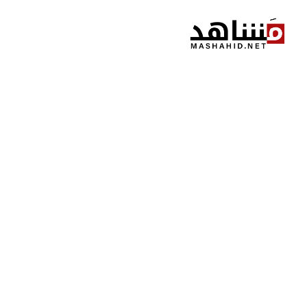
نتقل
لى
لمحتوى