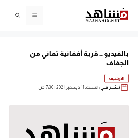
نتقل
لى
القائمة
لمحتوى
بالفيديو .. قرية أفغانية تعاني من
الجفاف
الأرشيف
نـشــر فــي:
السبت، 11 ديسمبر 2021 | 7:30 ص