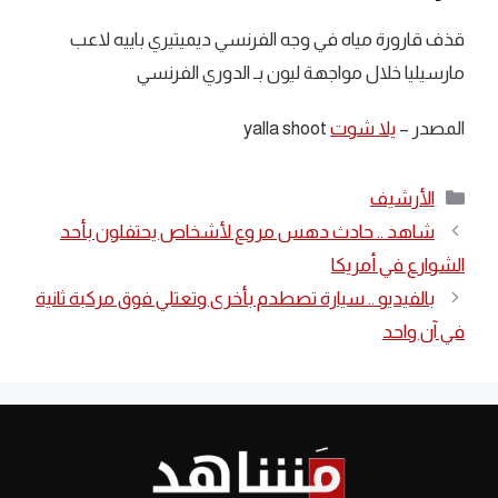
قذف قارورة مياه في وجه الفرنسي ديميتيري باييه لاعب
مارسيليا خلال مواجهة ليون بـ الدوري الفرنسي
المصدر –
يلا شوت
yalla shoot
التصنيفات
الأرشيف
شاهد .. حادث دهس مروع لأشخاص يحتفلون بأحد
الشوارع في أمريكا
بالفيديو .. سيارة تصطدم بأخرى وتعتلي فوق مركبة ثانية
في آن واحد