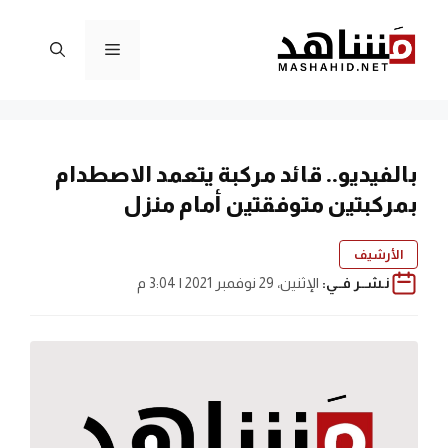
نتقل
لى
القائمة
لمحتوى
بالفيديو.. قائد مركبة يتعمد الاصطدام
بمركبتين متوفقتين أمام منزل
الأرشيف
نـشــر فــي:
الإثنين، 29 نوفمبر 2021 | 3:04 م