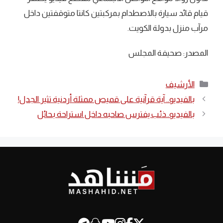
قيام قائد سيارة بالاصطدام بمركبتين كانتا متوقفتين داخل
مرآب منزل بدولة الكويت.
المصدر: صحيفة المجلس
التصنيفات
الأرشيف
بالفيديو.. آية قرآنية على قميص ممثلة أردنية تثير الجدل!
بالفيديو..ذئب يفترس صاحبه داخل استراحة بحائل