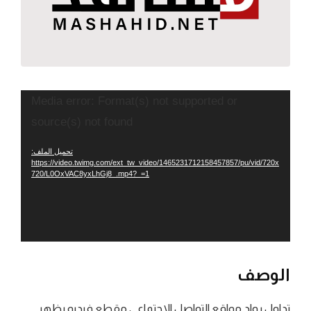
مشغل
Media error: Format(s) not supported or
الفيديو
source(s) not found
تحميل الملف:
https://video.twimg.com/ext_tw_video/1465231712158457857/pu/vid/720x
720/L0OxVAC8yxLhGj8_.mp4?_=1
الوصف
تداول رواد مواقع التواصل الاجتماعي مقطع فيديو يظهر