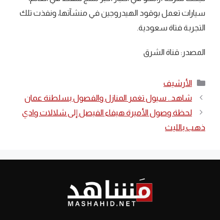
سيارات تعمل بوقود الهيدروجين في منشآتها، ونفذت تلك
التجربة فتاة سعودية.
المصدر: قناة الشرق
التصنيفات
الأرشيف
شاهد.. سيول تغمر المنازل والفصول بسلطنة عمان
لحظة وصول الأميرة هيفاء الفيصل إلى شلالات وادي
ذهب بالليث