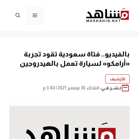
نتقل
لى
القائمة
لمحتوى
بالفيديو.. فتاة سعودية تقود تجربة
«أرامكو» لسيارة تعمل بالهيدروجين
الأرشيف
نـشــر فــي:
الثلاثاء، 30 نوفمبر 2021 | 3:40 م