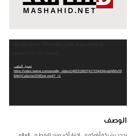
مشغل
Media error: Format(s) not supported or
الفيديو
source(s) not found
تحميل الملف:
https://video.twimg.com/amplify_video/1465319837417234434/vid/480x59
8/jbQCa9aYaVZ5fDoh.mp4?_=1
الوصف
نجحت شركة أرامكو في اختبار أكبر منتج للنفط في العالم،