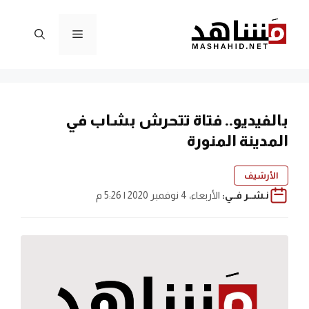
نتقل
لى
القائمة
لمحتوى
بالفيديو.. فتاة تتحرش بشاب في
المدينة المنورة
الأرشيف
نـشــر فــي:
الأربعاء، 4 نوفمبر 2020 | 5:26 م