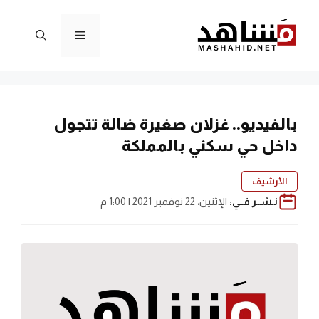
نتقل
لى
القائمة
لمحتوى
بالفيديو.. غزلان صغيرة ضالة تتجول
داخل حي سكني بالمملكة
الأرشيف
نـشــر فــي:
الإثنين، 22 نوفمبر 2021 | 1:00 م