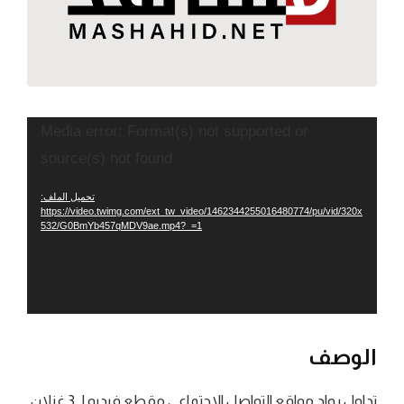
مشغل
Media error: Format(s) not supported or
الفيديو
source(s) not found
تحميل الملف:
https://video.twimg.com/ext_tw_video/1462344255016480774/pu/vid/320x
532/G0BmYb457qMDV9ae.mp4?_=1
الوصف
تداول رواد مواقع التواصل الاجتماعي مقطع فيديو لـ 3 غزلان