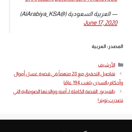
— العربية السعودية (@AlArabiya_KSA)
June 17, 2020
المصدر: العربية
التصنيفات
الأرشيف
تفاصيل التحقيق مع 28 متهماً في قضية غسل أموال
وأحكام بالسجن بلغت 194 عامًا
بالفيديو.. القصة الكاملة لـ آمنه ووالدتها الصومالية التي
تصدرت تويتر!