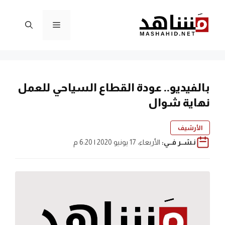
نتقل
لى
القائمة
لمحتوى
بالفيديو.. عودة القطاع السياحي للعمل
نهاية شوال
الأرشيف
نـشــر فــي:
الأربعاء، 17 يونيو 2020 | 6:20 م