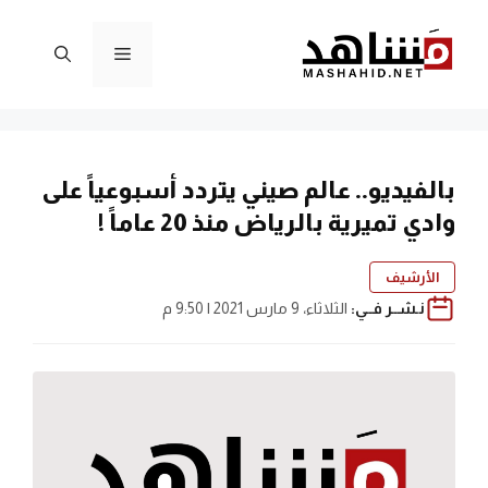
نتقل
لى
القائمة
لمحتوى
بالفيديو.. عالم صيني يتردد أسبوعياً على
وادي تميرية بالرياض منذ 20 عاماً !
الأرشيف
نـشــر فــي:
الثلاثاء، 9 مارس 2021 | 9:50 م