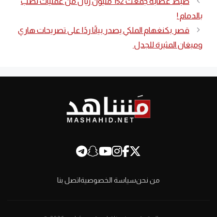
ضبط عصابة جمعت 152 مليون ريال من عمليات نصب
بالدمام !
قصر بكنغهام الملكي يصدر بيانًا ردًا على تصريحات هاري
وميغان المثيرة للجدل
من نحن
سياسة الخصوصية
اتصل بنا