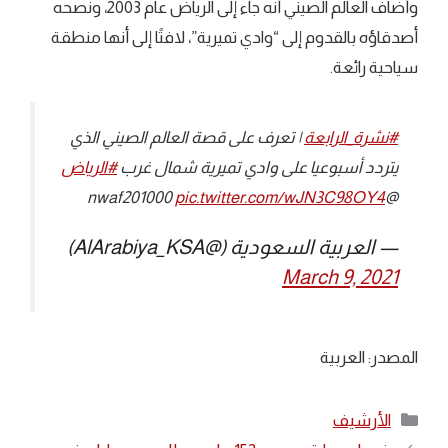
وأضاف العالم الصيني أنه جاء إلى الرياض عام 2003، ونصحه
أصدقاؤه بالقدوم إلى “وادي تميرية”، لافتًا إلى أنها منطقة
سياحية رائعة.
#نشرة_الرابعة
| تعرف على قصة العالم الصيني الذي
يتردد أسبوعيا على وادي تميرية شمال غرب
#الرياض
pic.twitter.com/wJN3C98OY4
@nwaf201000
— العربية السعودية (@AlArabiya_KSA)
March 9, 2021
المصدر: العربية
التصنيفات
الأرشيف