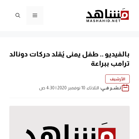
نتقل
لى
القائمة
لمحتوى
بالفيديو .. طفل يمنى يُقلد حركات دونالد
ترامب ببراعة
الأرشيف
نـشــر فــي:
الثلاثاء، 10 نوفمبر 2020 | 4:30 ص