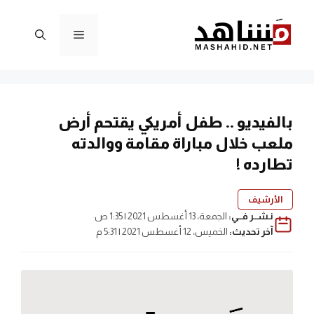
نتقل
لى
القائمة
لمحتوى
بالفيديو .. طفل أمريكي يقتحم أرض
ملعب خلال مباراة مقامة ووالدته
تطارده !
الأرشيف
نـشــر فــي:
الجمعة، 13 أغسطس 2021 | 1:35 ص
آخر تحديث:
الخميس، 12 أغسطس 2021 | 5:31 م