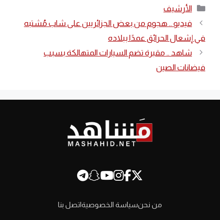
التصنيفات
الأرشيف
فيديو .. هجوم من بعض الجزائريين على شاب مُشتبه
في إشعال الحرائق عمدًا ببلاده
شاهد .. مقبرة تضم السيارات المتهالكة بسبب
فيضانات الصين
من نحن
سياسة الخصوصية
اتصل بنا