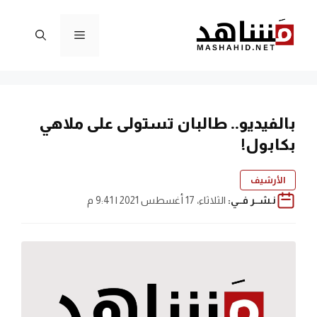
نتقل
لى
القائمة
لمحتوى
بالفيديو.. طالبان تستولى على ملاهي
بكابول!
الأرشيف
نـشــر فــي:
الثلاثاء، 17 أغسطس 2021 | 9:41 م