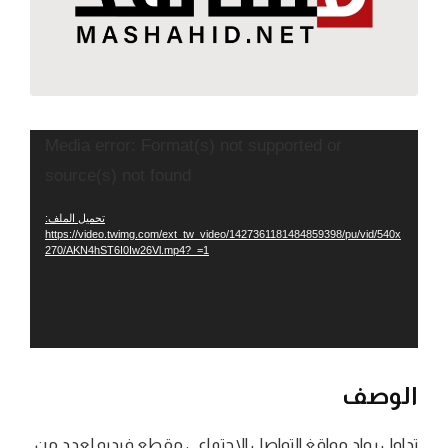
مشغل
Media error: Format(s) not supported or
الفيديو
source(s) not found
تحميل الملف:
https://video.twimg.com/ext_tw_video/1427361181484859398/pu/vid/540x
270/AKN4hST6I0Iw26Vl.mp4?_=1
الوصف
تداول رواد مواقغ التواصل الاجتماعي مقطع فيديو لعدد من