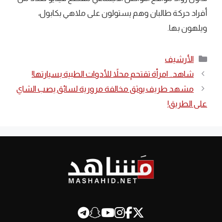
أفراد حركة طالبان وهم يستولون على ملاهي بكابول،
ويلهون بها.
التصنيفات
الأرشيف
شاهد.. امرأة تقتحم محلاً للأدوات الطبية بسيارتها!
مشهد طريف يوثق مخالفة مرورية لسائق يصب الشاي
على الطريق!