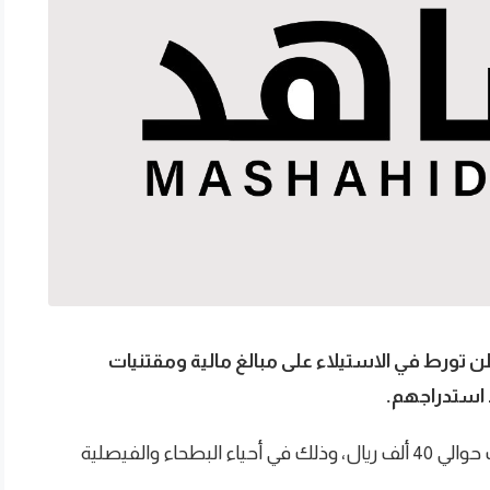
ورط في الاستيلاء على مبالغ مالية ومقتنيات
استدراجهم.
وبلغت قيمة ما استولى عليه المتهم من مقتنيات حوالي 40 ألف ريال، وذلك في أحياء البطحاء والفيصلية