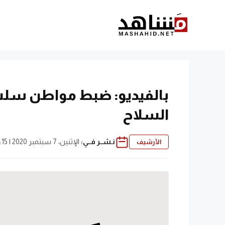
نتقل
لى
لمحتوى
بالفيديو: ضبط مواطن سلب
السلاح
نـشــر فــي:
الإثنين، 7 سبتمبر 2020 | 11:15 م
الأرشيف