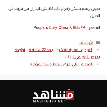
صيني يرسم بشكل رائع لوحات 3D على الجدران في قريته في
الصين
المصدر – Peo
ple’s Daily, China 人民日报
التصنيفات
الأرشيف
بالفيديو .. عملية إنقاذ رجل بعد 22 ساعة من تواجده
بعرض البحر في اليابان
بالفيديو .. ليلى تجري شفط وشد للمؤخرة