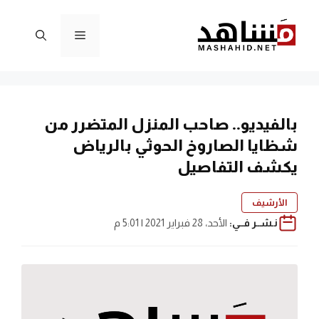
نتقل
لى
القائمة
لمحتوى
بالفيديو.. صاحب المنزل المتضرر من
شظايا الصاروخ الحوثي بالرياض
يكشف التفاصيل
الأرشيف
نـشــر فــي:
الأحد، 28 فبراير 2021 | 5:01 م