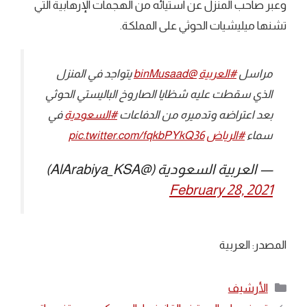
وعبر صاحب المنزل عن استيائه من الهجمات الإرهابية التي
تشنها ميليشيات الحوثي على المملكة.
مراسل
#العربية
@binMusaad
يتواجد في المنزل
الذي سقطت عليه شظايا الصاروخ الباليستي الحوثي
بعد اعتراضه وتدميره من الدفاعات
#السعودية
في
سماء
#الرياض
pic.twitter.com/fqkbPYkQ36
— العربية السعودية (@AlArabiya_KSA)
February 28, 2021
المصدر: العربية
التصنيفات
الأرشيف