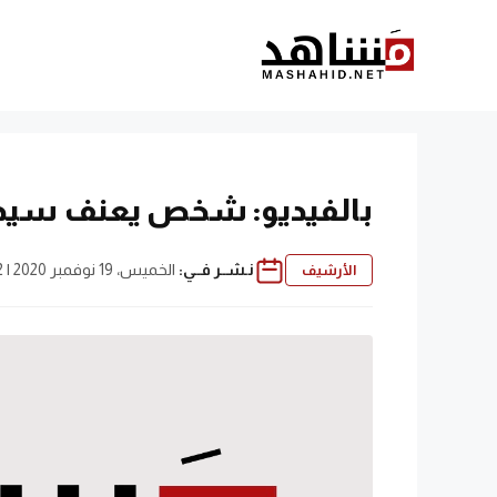
نتقل
لى
لمحتوى
بالفيديو: شخص يعنف سيدة 
نـشــر فــي:
الخميس، 19 نوفمبر 2020 | 11:32 م
الأرشيف