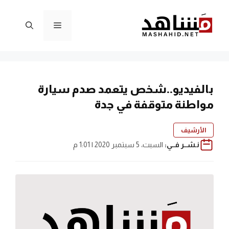
نتقل
لى
القائمة
لمحتوى
بالفيديو..شخص يتعمد صدم سيارة
مواطنة متوقفة في جدة
الأرشيف
نـشــر فــي:
السبت، 5 سبتمبر 2020 | 1:01 م