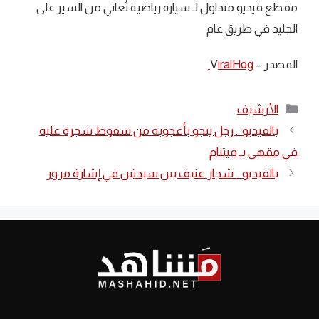
مقطع فيديو متداول لـ سيارة رياضية تُعاني من السير على
الجليد في طريق عام
المصدر – V
iralHog
التصنيفات
الأرشيف
بالفيديو .. رجل ينجو بأعجوبة من سقوط شجرة عليه
في مقهى بـ فيتنام
بالفيديو .. شجار عنيف بين سيدتين في إشارة مرور