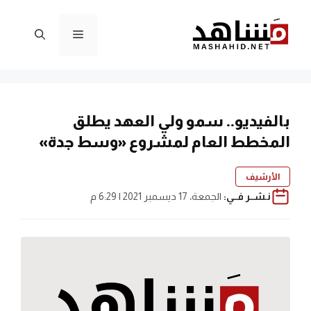
نتقل
لى
القائمة
لمحتوى
بالفيديو.. سمو ولي العهد يطلق
المخطط العام لمشروع «وسط جدة»
الأرشيف
نـشــر فــي:
الجمعة، 17 ديسمبر 2021 | 6:29 م