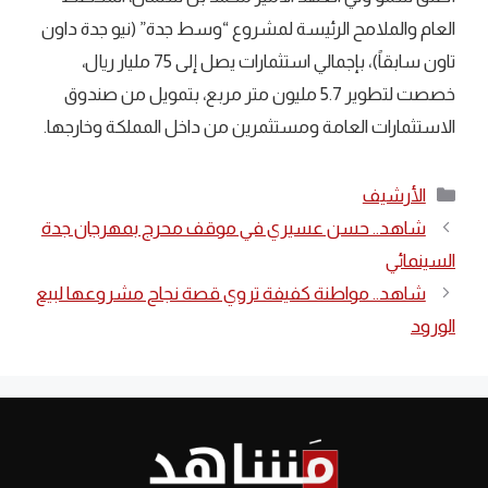
العام والملامح الرئيسة لمشروع “وسط جدة” (نيو جدة داون
تاون سابقاً)، بإجمالي استثمارات يصل إلى 75 مليار ريال،
خصصت لتطوير 5.7 مليون متر مربع، بتمويل من صندوق
الاستثمارات العامة ومستثمرين من داخل المملكة وخارجها.
التصنيفات
الأرشيف
شاهد.. حسن عسيري في موقف محرج بمهرجان جدة
السينمائي
شاهد.. مواطنة كفيفة تروي قصة نجاح مشروعها لبيع
الورود