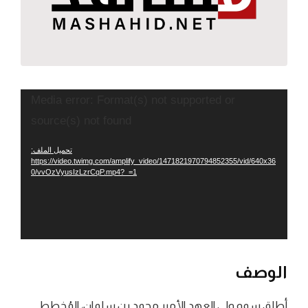
مشغل
Media error: Format(s) not supported or
الفيديو
source(s) not found
تحميل الملف:
https://video.twimg.com/amplify_video/1471821970794852355/vid/640x36
0/vvOzVyusIzLzrCqP.mp4?_=1
الوصف
أطلق سمو ولي العهد الأمير محمد بن سلمان، المُخطط