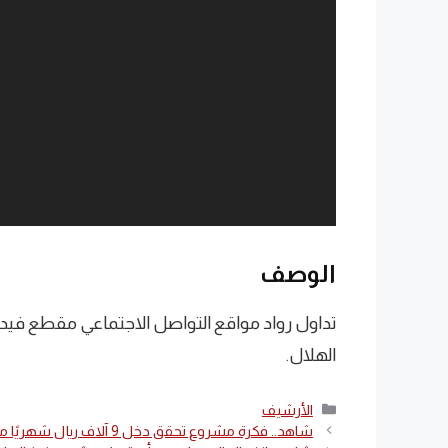
الوصف
تداول رواد مواقع التواصل الاجتماعي مقطع فيدي
الهلال.
التصنيفات
الأرشيف
شاهد.. فكرة مشروع تحقق دخل 9 آلاف ريال شهريًا من البيت