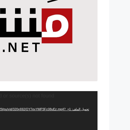
مشغل
d or source(s) not found
الفيديو
تحميل الملف: https://video.twimg.com/ext_tw_video/1465984141858684929/pu/vid/320x692/OY7evYMP3Fc08uEz.mp4?_=1