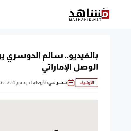
نتقل
لى
لمحتوى
بالفيديو.. سالم الدوسري ي
الوصل الإماراتي
نـشــر فــي:
الأربعاء، 1 ديسمبر 2021 | 3:36 م
الأرشيف