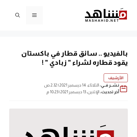
نتقل
لى
القائمة
لمحتوى
بالفيديو .. سائق قطار في باكستان
يقود قطاره لشراء ” زبادي ” !
الأرشيف
نـشــر فــي:
الثلاثاء، 14 ديسمبر 2021 | 2:32 ص
آخر تحديث:
الإثنين، 13 ديسمبر 2021 | 10:23 م