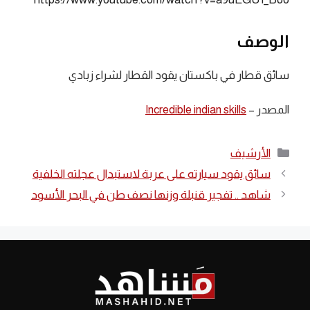
الوصف
سائق قطار في باكستان يقود القطار لشراء زبادي
المصدر –
Incredible indian skills
التصنيفات
الأرشيف
سائق يقود سيارته على عربة لاستبدال عجلته الخلفية
شاهد .. تفجير قنبلة وزنها نصف طن في البحر الأسود