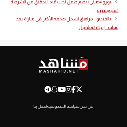
يورو «صيني» يضع طفل تحت قيد التحقيق من الشرطة
السويسرية
بالفيديو .. مراهق يُسجل هدفه الأخير في مباراة بعد
وفاته .. إليك التفاصيل
من نحن
سياسة الخصوصية
اتصل بنا