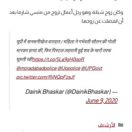
وكان زوج شبانة، وهو رجل أعمال تزوج من منسي شارما بعد
أن انفصلت عن زوجها.
यूपी में सनसनीखेज वारदात / महिला ने गर्भवती सौतन की गोली
मारकर हत्या की, फिर पिस्टल लहराती हुई शव के चारों तरफ
घूमती रही
https://t.co/5La9gH0qoR
@moradabadpolice
@Uppolice
@UPGovt
pic.twitter.com/RiNQpFzsJf
— Dainik Bhaskar (@DainikBhaskar)
June 9, 2020
التصنيفات
الأرشيف