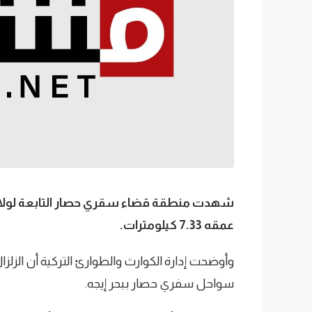
شهدت منطقة قضاء سقري حصار التابعة لولاية إزم
عمقه 7.33 كيلومترات.
سواحل سفري حصار ببحر إيجه.