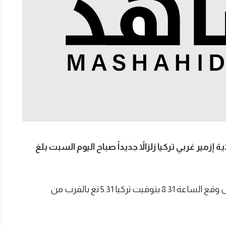
ير غربي تركيا زلزالاً جديداً صباح اليوم السبت بلغ
وأوضحت إدارة الكوارث والطوارئ التركية أن الزلزال وقع الساعة 8.31 بتوقيت تركيا 5.31 تغ بالقرب من