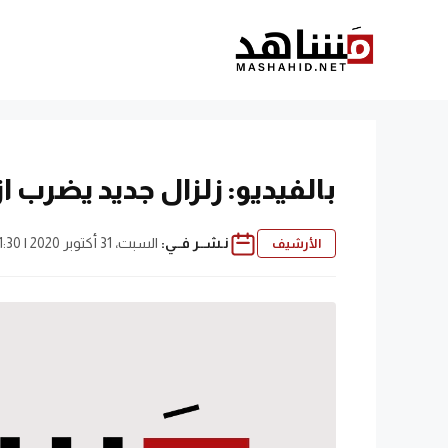
نتقل
لى
لمحتوى
بالفيديو: زلزال جديد يضرب از
نـشــر فــي:
السبت، 31 أكتوبر 2020 | 1:30 م
الأرشيف