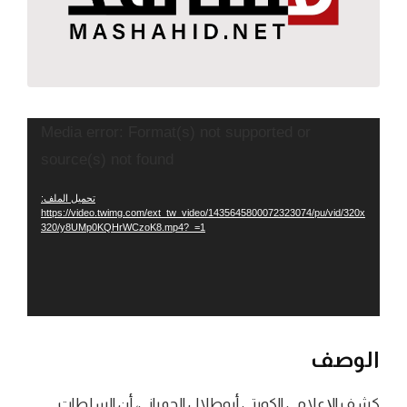
مشغل
Media error: Format(s) not supported or
الفيديو
source(s) not found
تحميل الملف:
https://video.twimg.com/ext_tw_video/1435645800072323074/pu/vid/320x
320/y8UMp0KQHrWCzoK8.mp4?_=1
الوصف
كشف الإعلامي الكويتي أبوطلال الحمراني، أن السلطات