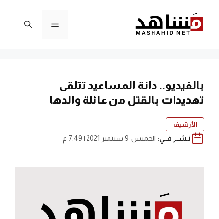
نتقل
لى
القائمة
لمحتوى
بالفيديو.. دانة المساعيد تتلقى
تهديدات بالقتل من عائلة والدها
الأرشيف
نـشــر فــي:
الخميس، 9 سبتمبر 2021 | 7:49 م