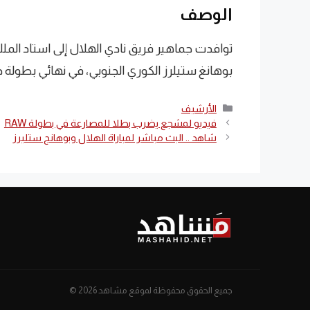
الوصف
توافدت جماهير فريق نادي الهلال إلى استاد الم
بوهانغ ستيلرز الكوري الجنوبي، في نهائي بطولة دوري
التصنيفات
الأرشيف
فيديو لمشجع يضرب بطلا للمصارعة في بطولة RAW
شاهد .. البث مباشر لمباراة الهلال وبوهانج ستليرز
جميع الحقوق محفوظة لموقع مشاهد 2026 ©