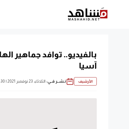
نتقل
لى
لمحتوى
بالفيديو.. توافد جماهير ال
آسيا
نـشــر فــي:
الثلاثاء، 23 نوفمبر 2021 | 5:30 م
الأرشيف